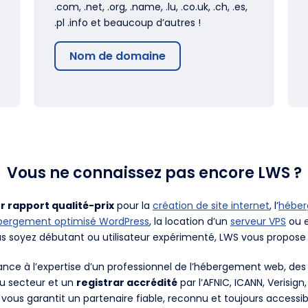
.com, .net, .org, .name, .lu, .co.uk, .ch, .es,
.pl .info et beaucoup d’autres !
Nom de domaine
Vous ne connaissez pas encore LWS ?
r rapport qualité-prix
pour la
création de site internet
, l’
hébe
bergement optimisé WordPress
, la location d’un
serveur VPS
ou e
us soyez débutant ou utilisateur expérimenté, LWS vous propose 
fiance à l’expertise d’un professionnel de l’hébergement web, d
du secteur et un
registrar accrédité
par l’AFNIC, ICANN, Verisign
 vous garantit un partenaire fiable, reconnu et toujours accessib